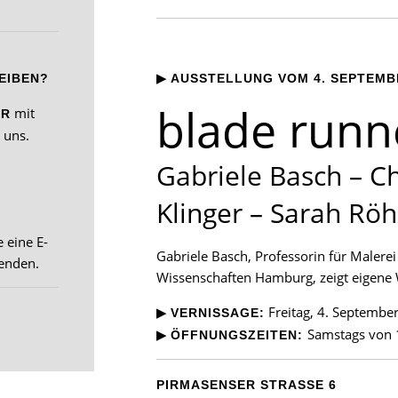
▶
EIBEN?
AUSSTELLUNG VOM 4. SEPTEMBE
blade runn
mit
ER
 uns.
Gabriele Basch – Ch
Klinger – Sarah Rö
 eine E-
Gabriele Basch, Professorin für Maler
senden.
Wissenschaften Hamburg, zeigt eigene
▶
Freitag, 4. Septemb
VERNISSAGE:
▶
Samstags von 
ÖFFNUNGSZEITEN:
PIRMASENSER STRASSE 6