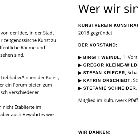
Wer wir si
KUNSTVEREIN KUNSTRAU
on der Idee, in der Stadt
2018 gegründet
r zeitgenössische Kunst zu
DER VORSTAND:
öffentliche Räume und
esehen sind.
▶
, 1. Vor
BIRGIT WEINDL
▶
GREGOR KLEINE-WILD
▶
, Scha
STEFAN KRIEGER
 Liebhaber*innen der Kunst,
▶
, S
KATRIN ORSCHIEDT
l er ein Forum bieten zum
▶
,
STEFANIE SCHNEIDER
sch verschiedener
Mitglied im Kulturwerk Pfaff
 nicht Etablierte im
 aber auch Bewährtes wie
WIR DANKEN: