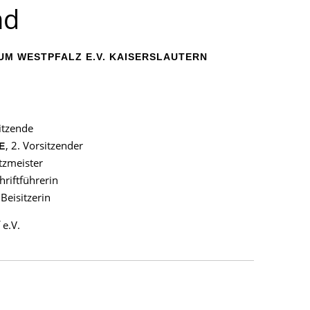
nd
M WESTPFALZ E.V. KAISERSLAUTERN
sitzende
, 2. Vorsitzender
E
tzmeister
chriftführerin
 Beisitzerin
 e.V.