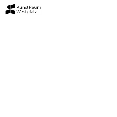
START
Menu
WAS IST
WAS WAR
WAS WIR WOLLEN | WER WIR SIND
KONTAKT
NEWSLETTER